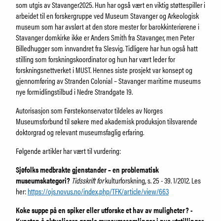
som utgis av Stavanger2025. Hun har også vært en viktig støttespiller i
arbeidet til en forskergruppe ved Museum Stavanger og Arkeologisk
museum som har avslørt at den store mester for barokkinteriørene i
Stavanger domkirke ikke er Anders Smith fra Stavanger, men Peter
Billedhugger som innvandret fra Slesvig. Tidligere har hun også hatt
stilling som forskningskoordinator og hun har vært leder for
forskningsnettverket i MUST. Hennes siste prosjekt var konsept og
gjennomføring av Stranden Colonial – Stavanger maritime museums
nye formidlingstilbud i Nedre Strandgate 19.
Autorisasjon som Førstekonservator tildeles av Norges
Museumsforbund til søkere med akademisk produksjon tilsvarende
doktorgrad og relevant museumsfaglig erfaring.
Følgende artikler har vært til vurdering:
Sjøfolks medbrakte gjenstander – en problematisk
museumskategori?
Tidsskrift for
kulturforskning, s. 25 - 39. 1/2012. Les
her:
https://ojs.novus.no/index.php/TFK/article/view/663
Koke suppe på en spiker eller utforske et hav av muligheter? -
Kunsten å aktualisere gamle museumssamlinger i nye utstillinger
,