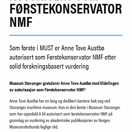
Arkeologi
FØRSTEKONSERVATOR
Museumsfartøyene
NMF
Kafé og butikk
Om museet
Ansatte
Som første i MUST er Anne Tove Austbø
SØK
autorisert som Førstekonservator NMF etter
solid forskningsbasert vurdering
Museum Stavanger
gratulerer Anne Tove Austbø med tildelingen
av autorisasjon som Førstekonservator NMF!
Anne Tove Austbø har en lang og dedikert karriere bak seg ved
Stavanger maritime museum. Hun er den første i Museum Stavanger
som har oppnådd å bli autorisert som førstekonservator NMF på
grunnlag av vurdering av akademiske publikasjoner av Norges
Museumsforbunds faglige råd.