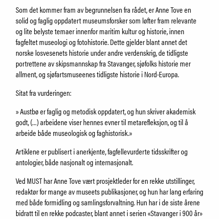
Som det kommer fram av begrunnelsen fra rådet, er Anne Tove en
solid og faglig oppdatert museumsforsker som løfter fram relevante
og lite belyste temaer innenfor maritim kultur og historie, innen
fagfeltet museologi og fotohistorie. Dette gjelder blant annet det
norske losvesenets historie under andre verdenskrig, de tidligste
portrettene av skipsmannskap fra Stavanger, sjøfolks historie mer
allment, og sjøfartsmuseenes tidligste historie i Nord-Europa.
Sitat fra vurderingen:
» Austbø er faglig og metodisk oppdatert, og hun skriver akademisk
godt, (…) arbeidene viser hennes evner til metarefleksjon, og til å
arbeide både museologisk og faghistorisk.»
Artiklene er publisert i anerkjente, fagfellevurderte tidsskrifter og
antologier, både nasjonalt og internasjonalt.
Ved MUST har Anne Tove vært prosjektleder for en rekke utstillinger,
redaktør for mange av museets publikasjoner, og hun har lang erfaring
med både formidling og samlingsforvaltning. Hun har i de siste årene
bidratt til en rekke podcaster, blant annet i serien «Stavanger i 900 år»