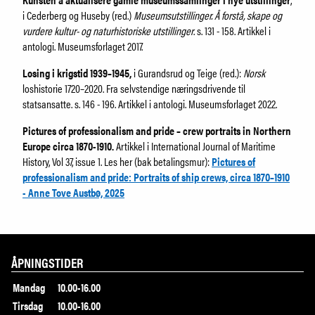
i Cederberg og Huseby (red.)
Museumsutstillinger. Å
forstå, skape og
vurdere kultur- og naturhistoriske utstillinger
. s. 131 - 158. Artikkel i
antologi. Museumsforlaget 2017.
Losing i krigstid 1939–1945,
i Gurandsrud og Teige (red.):
Norsk
loshistorie 1720–2020. Fra selvstendige næringsdrivende til
statsansatte. s. 146 - 196. Artikkel i antologi. Museumsforlaget 2022.
Pictures of professionalism and pride – crew portraits in Northern
Europe circa 1870-1910.
Artikkel i International Journal of Maritime
History, Vol 37, issue 1. Les her (bak betalingsmur):
Pictures of
professionalism and pride: Portraits of ship crews, circa 1870–1910
- Anne Tove Austbø, 2025
ÅPNINGSTIDER
Mandag
10.00-16.00
Tirsdag
10.00-16.00