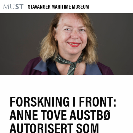
STAVANGER MARITIME MUSEUM
KR
M
BESØK OSS
UTSTILLINGER
ARRANGEMENTER
LÆRING
|
NO
ENG
FORSKNING I FRONT:
ANNE TOVE AUSTBØ
Kjøp billett og årskort
Bygg og samling
AUTORISERT SOM
Forskning