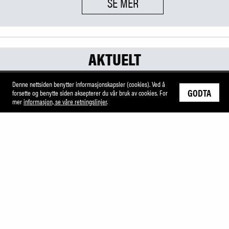
SE MER
AKTUELT
Denne nettsiden benytter informasjonskapsler (cookies). Ved å
GODTA
forsette og benytte siden aksepterer du vår bruk av cookies. For
mer
informasjon, se våre retningslinjer
.
M
Planlegg ditt besøk
Alt du trenger å vite