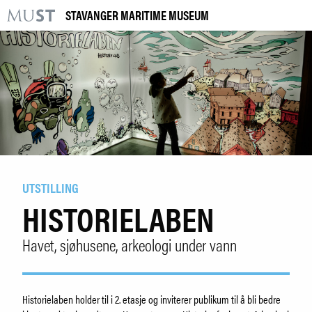
STAVANGER MARITIME MUSEUM
KR
M
BESØK OSS
UTSTILLINGER
ARRANGEMENTER
LÆRING
UTSTILLING
HISTORIELABEN
|
NO
ENG
Havet, sjøhusene, arkeologi under vann
Kjøp billett og årskort
Bygg og samling
Forskning
Historielaben holder til i 2. etasje og inviterer publikum til å bli bedre