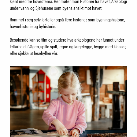
Arkeologi
kjent med tre hovedtema. Her møter man Historier fra havet, Arkeologi
Museumsfartøyene
under vann, og Sjøhusene som byens ansikt mot havet.
Kafé og butikk
Rommet i seg selv forteller også flere historier, som bygningshistorie,
Om museet
havnehistorie og byhistorie.
Ansatte
Besøkende kan se film og studere hva arkeologene har funnet under
feltarbeid i Vågen, spille spill, tegne og fargelegge, bygge med klosser,
eller sjekke ut lesehyllen vår.
SØK