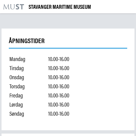
STAVANGER MARITIME MUSEUM
KR
M
BESØK OSS
UTSTILLINGER
ÅPNINGSTIDER
ARRANGEMENTER
Mandag
10.00-16.00
LÆRING
Tirsdag
10.00-16.00
Onsdag
10.00-16.00
Torsdag
10.00-16.00
|
NO
ENG
Fredag
10.00-16.00
Lørdag
10.00-16.00
Kjøp billett og årskort
Søndag
10.00-16.00
Bygg og samling
Forskning