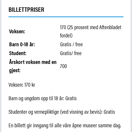
Arkeologi
Museumsfartøyene
BILLETTPRISER
Kafé og butikk
Om museet
170 (25 prosent med Aftenbladet
Voksen:
Ansatte
fordel)
Barn 0-18 år:
Gratis / free
Student:
Gratis/ free
SØK
Årskort voksen med en
700
gjest:
Voksen: 170 kr
Barn og ungdom opp til 18 år: Gratis
Studenter og vernepliktige (ved visning av bevis): Gratis
En billett gir inngang til alle våre åpne museer samme dag.