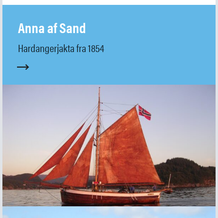
Arkeologi
Museumsfartøyene
Anna af Sand
Kafé og butikk
Om museet
Hardangerjakta fra 1854
Ansatte
SØK